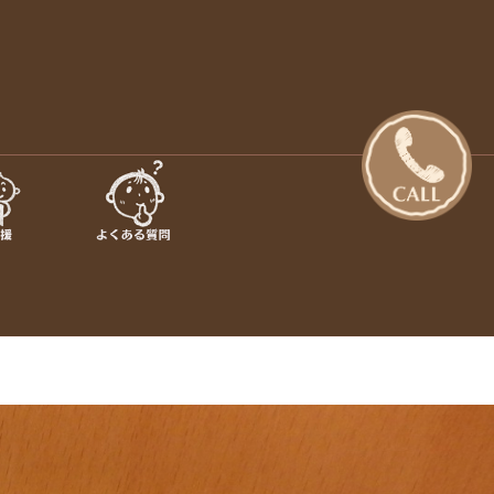
日の出町・あきる野市【さくらぎ
設のご案内 · 保育目標 特長・特色 · 入園のご案内 · 未就園
行事 · さくらぎ保育園だより · さくらぎ保育園 。子ども達はも
保育園】
認め合う喜びを感じながら、 人と人が繋がって生きていく大切
を伝えていきたいと思っています。