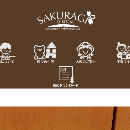
保育園・東京
さくらぎ保育園について · 園施
児教室 · 園のいち日 · 年間
ちろん私達大人も認められ、
さ