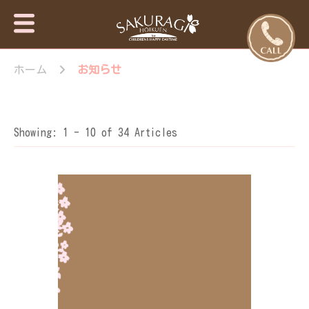
保育園・東
さくらぎ保育園
京日の出
ホーム
お知らせ
について · 園施
設のご案内 · 保
町・あきる
育目標 特長・
野市【さく
特色 · 入園のご
らぎ保育
案内 · 未就園児
Showing: 1 - 10 of 34 Articles
園】
教室 · 園のいち
日 · 年間行事 ·
さくらぎ保育園
だより · さくら
ぎ保育園 。子
ども達はもちろ
ん私達大人も認
められ、認め合
う喜びを感じな
がら、 人と人
が繋がって生き
ていく大切さを