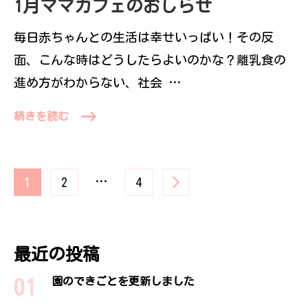
1月ママカフェのおしらせ
毎日赤ちゃんとの生活は幸せいっぱい！その反
面、こんな時はどうしたらよいのかな？離乳食の
進め方がわからない、社会 …
続きを読む
投
固
固
…
固
1
2
4
定
定
定
稿
ペ
ペ
ペ
最近の投稿
ー
ー
ー
の
園のできごとを更新しました
ジ
ジ
ジ