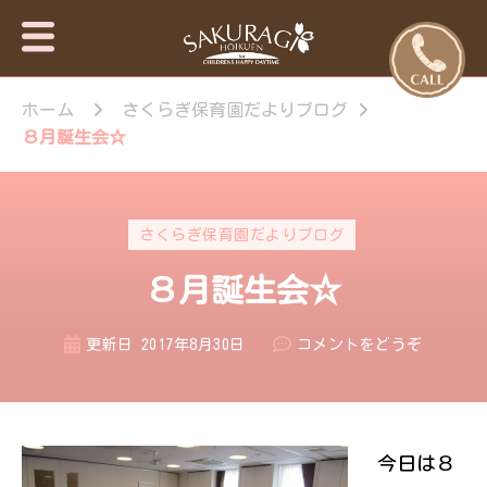
保育園・東
さくらぎ保育園
京日の出
ホーム
さくらぎ保育園だよりブログ
について · 園施
設のご案内 · 保
町・あきる
８月誕生会☆
育目標 特長・
野市【さく
特色 · 入園のご
らぎ保育
案内 · 未就園児
園】
教室 · 園のいち
さくらぎ保育園だよりブログ
日 · 年間行事 ·
さくらぎ保育園
８月誕生会☆
だより · さくら
ぎ保育園 。子
ども達はもちろ
(８
更新日
2017年8月30日
コメントをどうぞ
ん私達大人も認
月
められ、認め合
誕
う喜びを感じな
生
がら、 人と人
が繋がって生き
会
今日は８
ていく大切さを
☆)