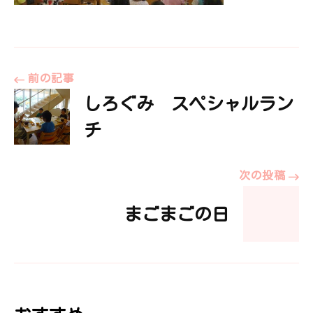
投
前の記事
しろぐみ スペシャルラン
稿
チ
ナ
次の投稿
ビ
まごまごの日
ゲ
ー