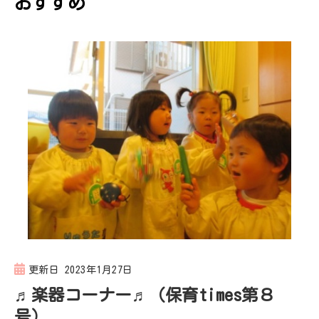
おすすめ
シ
ョ
ン
更新日
2023年1月27日
♬楽器コーナー♬（保育times第８
号）