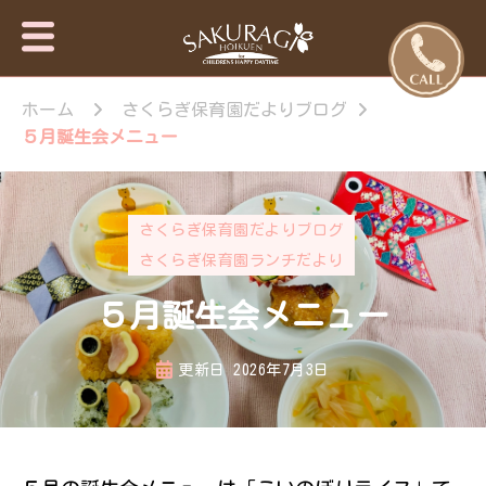
保育園・東
さくらぎ保育園
京日の出
ホーム
さくらぎ保育園だよりブログ
について · 園施
設のご案内 · 保
町・あきる
５月誕生会メニュー
育目標 特長・
野市【さく
特色 · 入園のご
らぎ保育
案内 · 未就園児
園】
教室 · 園のいち
さくらぎ保育園だよりブログ
日 · 年間行事 ·
さくらぎ保育園ランチだより
さくらぎ保育園
だより · さくら
５月誕生会メニュー
ぎ保育園 。子
ども達はもちろ
ん私達大人も認
更新日
2026年7月3日
められ、認め合
う喜びを感じな
がら、 人と人
が繋がって生き
ていく大切さを