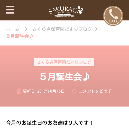
保育園・東
さくらぎ保育園
京日の出
ホーム
さくらぎ保育園だよりブログ
について · 園施
設のご案内 · 保
町・あきる
５月誕生会♪
育目標 特長・
野市【さく
特色 · 入園のご
らぎ保育
案内 · 未就園児
園】
教室 · 園のいち
さくらぎ保育園だよりブログ
日 · 年間行事 ·
さくらぎ保育園
５月誕生会♪
だより · さくら
ぎ保育園 。子
ども達はもちろ
(５
更新日
2017年6月16日
コメントをどうぞ
ん私達大人も認
月
められ、認め合
誕
う喜びを感じな
生
がら、 人と人
が繋がって生き
会
今月のお誕生日のお友達は９人です！
ていく大切さを
♪)