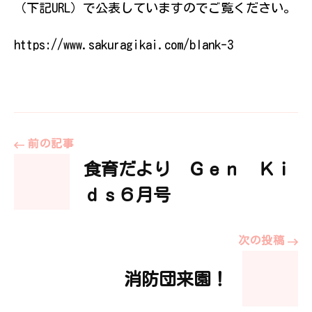
（下記URL）で公表していますのでご覧ください。
伝えていきたい
決
と思っていま
算
す。
https://www.sakuragikai.com/blank-3
報
告)
投
前の記事
食育だより Ｇｅｎ Ｋｉ
稿
ｄｓ６月号
ナ
次の投稿
ビ
消防団来園！