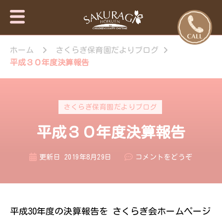
保育園・東
さくらぎ保育園
京日の出
ホーム
さくらぎ保育園だよりブログ
について · 園施
設のご案内 · 保
町・あきる
平成３０年度決算報告
育目標 特長・
野市【さく
特色 · 入園のご
らぎ保育
案内 · 未就園児
園】
教室 · 園のいち
さくらぎ保育園だよりブログ
日 · 年間行事 ·
さくらぎ保育園
平成３０年度決算報告
だより · さくら
ぎ保育園 。子
ども達はもちろ
(平
更新日
2019年8月29日
コメントをどうぞ
ん私達大人も認
成
められ、認め合
３
う喜びを感じな
０
がら、 人と人
が繋がって生き
年
平成30年度の決算報告を さくらぎ会ホームページ
ていく大切さを
度