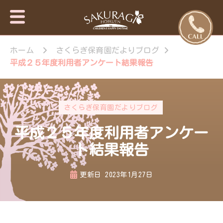
保育園・東
さくらぎ保育園
京日の出
ホーム
さくらぎ保育園だよりブログ
について · 園施
設のご案内 · 保
町・あきる
平成２５年度利用者アンケート結果報告
育目標 特長・
野市【さく
特色 · 入園のご
らぎ保育
案内 · 未就園児
園】
教室 · 園のいち
さくらぎ保育園だよりブログ
日 · 年間行事 ·
さくらぎ保育園
平成２５年度利用者アンケー
だより · さくら
ぎ保育園 。子
ト結果報告
ども達はもちろ
ん私達大人も認
更新日
2023年1月27日
められ、認め合
う喜びを感じな
がら、 人と人
が繋がって生き
ていく大切さを