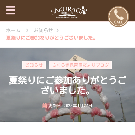
保育園・東
さくらぎ保育園
京日の出
ホーム
お知らせ
について · 園施
設のご案内 · 保
町・あきる
夏祭りにご参加ありがとうございました。
育目標 特長・
野市【さく
特色 · 入園のご
らぎ保育
案内 · 未就園児
園】
教室 · 園のいち
お知らせ
さくらぎ保育園だよりブログ
日 · 年間行事 ·
さくらぎ保育園
夏祭りにご参加ありがとうご
だより · さくら
ぎ保育園 。子
ざいました。
ども達はもちろ
ん私達大人も認
更新日
2023年1月27日
められ、認め合
う喜びを感じな
がら、 人と人
が繋がって生き
ていく大切さを