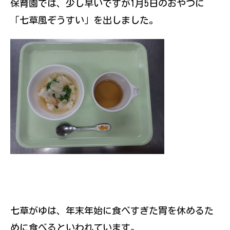
保育園では、少し早いですが1月5日のおやつに
伝えていきたい
と思っていま
「七草風ぞうすい」を出しました。
す。
七草がゆは、年末年始に食べすぎた胃を休めるた
めに食べるといわれています。