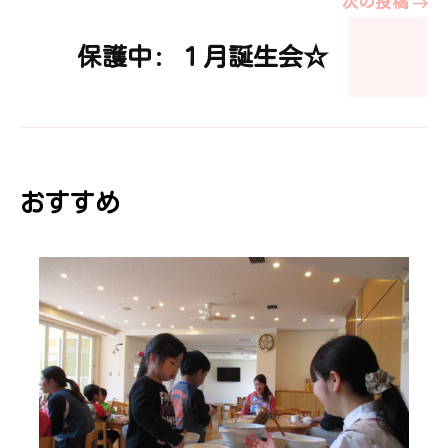
次の投稿
ビ
保護中: １月誕生会☆
ゲ
ー
おすすめ
シ
ョ
ン