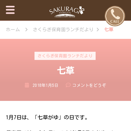
保育園・東
さくらぎ保育園
京日の出
ホーム
さくらぎ保育園ランチだより
七草
について · 園施
設のご案内 · 保
町・あきる
育目標 特長・
野市【さく
特色 · 入園のご
らぎ保育
案内 · 未就園児
さくらぎ保育園ランチだより
園】
教室 · 園のいち
日 · 年間行事 ·
七草
さくらぎ保育園
だより · さくら
ぎ保育園 。子
(七
2018年1月5日
コメントをどうぞ
ども達はもちろ
草)
ん私達大人も認
められ、認め合
う喜びを感じな
がら、 人と人
1月7日は、「七草がゆ」の日です。
が繋がって生き
ていく大切さを