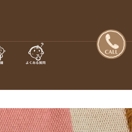
日の出町・あきる野市【さくらぎ
設のご案内 · 保育目標 特長・特色 · 入園のご案内 · 未就園
行事 · さくらぎ保育園だより · さくらぎ保育園 。子ども達はも
保育園】
認め合う喜びを感じながら、 人と人が繋がって生きていく大切
を伝えていきたいと思っています。