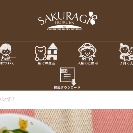
保育園・東京
さくらぎ保育園について · 園施
児教室 · 園のいち日 · 年間
ちろん私達大人も認められ、
さ
キング！