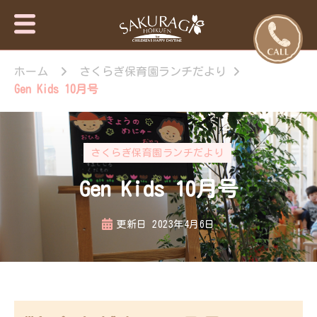
保育園・東
さくらぎ保育園
京日の出
ホーム
さくらぎ保育園ランチだより
について · 園施
設のご案内 · 保
町・あきる
Gen Kids 10月号
育目標 特長・
野市【さく
特色 · 入園のご
らぎ保育
案内 · 未就園児
園】
教室 · 園のいち
さくらぎ保育園ランチだより
日 · 年間行事 ·
さくらぎ保育園
Gen Kids 10月号
だより · さくら
ぎ保育園 。子
ども達はもちろ
更新日
2023年4月6日
ん私達大人も認
められ、認め合
う喜びを感じな
がら、 人と人
が繋がって生き
ていく大切さを