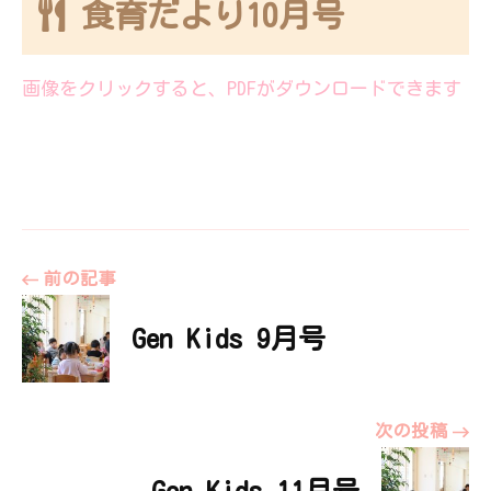
食育だより10月号
伝えていきたい
と思っていま
す。
画像をクリックすると、PDFがダウンロードできます
投
前の記事
Gen Kids 9月号
稿
ナ
次の投稿
Gen Kids 11月号