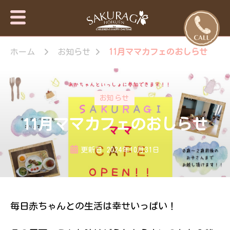
保育園・東
さくらぎ保育園
京日の出
ホーム
お知らせ
11月ママカフェのおしらせ
について · 園施
設のご案内 · 保
町・あきる
育目標 特長・
野市【さく
特色 · 入園のご
らぎ保育
案内 · 未就園児
お知らせ
園】
教室 · 園のいち
日 · 年間行事 ·
11月ママカフェのおしらせ
さくらぎ保育園
だより · さくら
ぎ保育園 。子
更新日
2024年10月31日
ども達はもちろ
ん私達大人も認
められ、認め合
う喜びを感じな
がら、 人と人
毎日赤ちゃんとの生活は幸せいっぱい！
が繋がって生き
ていく大切さを