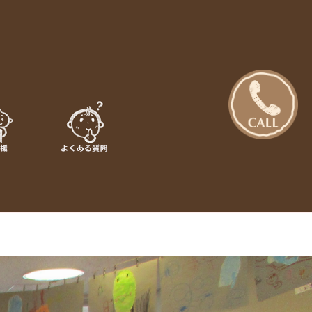
日の出町・あきる野市【さくらぎ
設のご案内 · 保育目標 特長・特色 · 入園のご案内 · 未就園
行事 · さくらぎ保育園だより · さくらぎ保育園 。子ども達はも
保育園】
認め合う喜びを感じながら、 人と人が繋がって生きていく大切
を伝えていきたいと思っています。