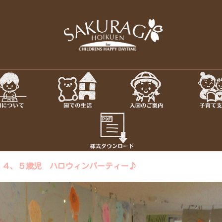
保育園・東京
さくらぎ保育園について · 園施
児教室 · 園のいち日 · 年間
ちろん私達大人も認められ、
さ
，４、５歳児 ハロウィンパーティー♪