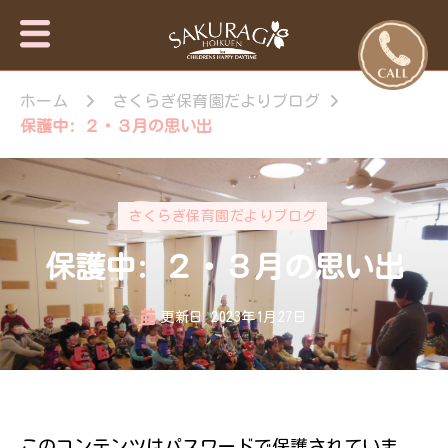
保育園・東
さくらぎ保育園
京日の出
ホーム
さくらぎ保育園だよりブログ
について · 園施
設のご案内 · 保
町・あきる
保護中: ２・３月の思い出
育目標 特長・
野市【さく
特色 · 入園のご
らぎ保育
案内 · 未就園児
園】
教室 · 園のいち
さくらぎ保育園だよりブログ
日 · 年間行事 ·
さくらぎ保育園
保護中: ２・３月の思い出
だより · さくら
ぎ保育園 。子
ども達はもちろ
更新日
2023年1月27日
ん私達大人も認
められ、認め合
う喜びを感じな
がら、 人と人
が繋がって生き
ていく大切さを
このコンテンツはパスワードで保護されていま