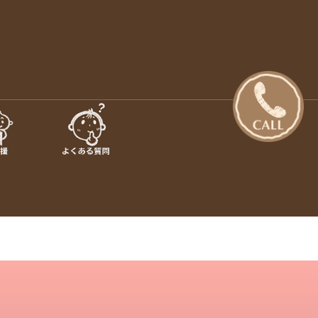
日の出町・あきる野市【さくらぎ
設のご案内 · 保育目標 特長・特色 · 入園のご案内 · 未就園
行事 · さくらぎ保育園だより · さくらぎ保育園 。子ども達はも
保育園】
認め合う喜びを感じながら、 人と人が繋がって生きていく大切
を伝えていきたいと思っています。