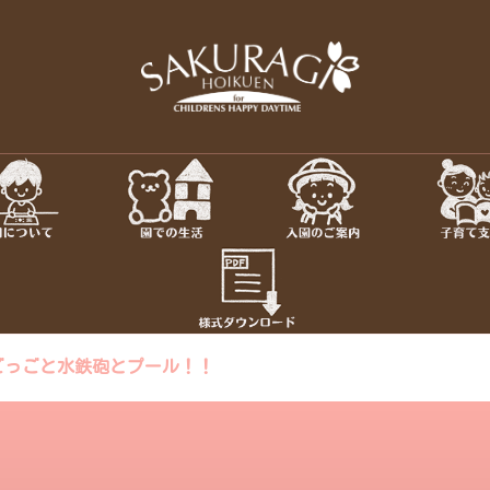
保育園・東京
さくらぎ保育園について · 園施
児教室 · 園のいち日 · 年間
ちろん私達大人も認められ、
さ
ごっごと水鉄砲とプール！！