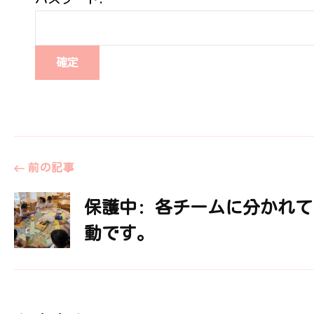
投
前の記事
保護中: 各チームに分かれ
稿
動です。
ナ
ビ