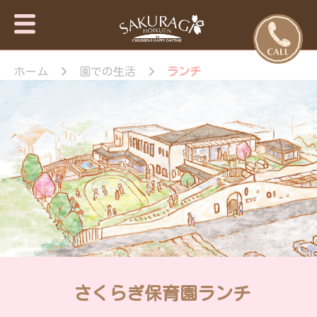
保育園・東
さくらぎ保育園
京日の出
ホーム
園での生活
ランチ
について · 園施
設のご案内 · 保
町・あきる
育目標 特長・
野市【さく
特色 · 入園のご
らぎ保育
案内 · 未就園児
園】
教室 · 園のいち
日 · 年間行事 ·
さくらぎ保育園
だより · さくら
ぎ保育園 。子
ども達はもちろ
ん私達大人も認
められ、認め合
う喜びを感じな
がら、 人と人
さくらぎ保育園ランチ
が繋がって生き
ていく大切さを