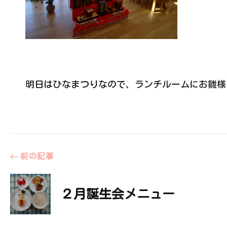
明日はひなまつりなので、ランチルームにお雛様
投
前の記事
稿
２月誕生会メニュー
ナ