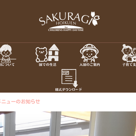
保育園・東京
さくらぎ保育園について · 園施
児教室 · 園のいち日 · 年間
ちろん私達大人も認められ、
さ
メニューのお知らせ