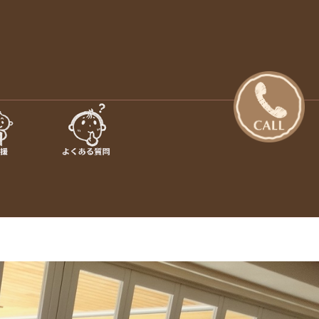
日の出町・あきる野市【さくらぎ
設のご案内 · 保育目標 特長・特色 · 入園のご案内 · 未就園
行事 · さくらぎ保育園だより · さくらぎ保育園 。子ども達はも
保育園】
認め合う喜びを感じながら、 人と人が繋がって生きていく大切
を伝えていきたいと思っています。