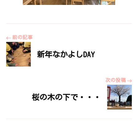
投
前の記事
新年なかよしDAY
稿
ナ
次の投稿
ビ
桜の木の下で・・・
ゲ
ー