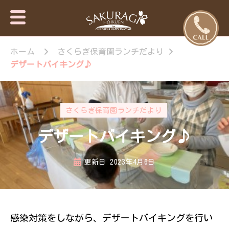
保育園・東
さくらぎ保育園
京日の出
ホーム
さくらぎ保育園ランチだより
について · 園施
設のご案内 · 保
町・あきる
デザートバイキング♪
育目標 特長・
野市【さく
特色 · 入園のご
らぎ保育
案内 · 未就園児
園】
教室 · 園のいち
さくらぎ保育園ランチだより
日 · 年間行事 ·
さくらぎ保育園
デザートバイキング♪
だより · さくら
ぎ保育園 。子
ども達はもちろ
更新日
2023年4月6日
ん私達大人も認
められ、認め合
う喜びを感じな
がら、 人と人
が繋がって生き
感染対策をしながら、デザートバイキングを行い
ていく大切さを