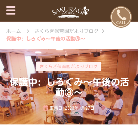
保育園・東
さくらぎ保育園
京日の出
ホーム
さくらぎ保育園だよりブログ
について · 園施
設のご案内 · 保
町・あきる
保護中: しろぐみ～午後の活動③～
育目標 特長・
野市【さく
特色 · 入園のご
らぎ保育
案内 · 未就園児
園】
教室 · 園のいち
さくらぎ保育園だよりブログ
日 · 年間行事 ·
さくらぎ保育園
保護中: しろぐみ～午後の活
だより · さくら
ぎ保育園 。子
動③～
ども達はもちろ
ん私達大人も認
更新日
2023年1月27日
められ、認め合
う喜びを感じな
がら、 人と人
が繋がって生き
ていく大切さを