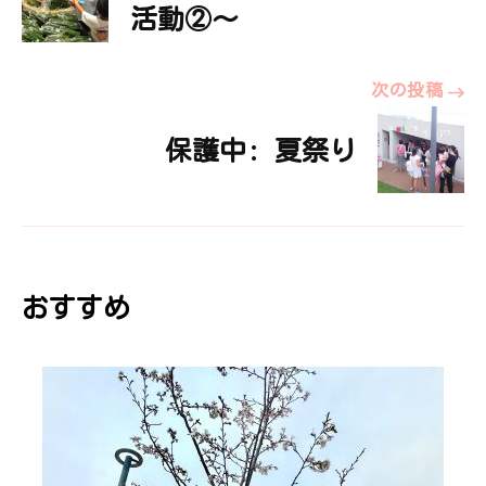
稿
活動②～
ナ
次の投稿
ビ
保護中: 夏祭り
ゲ
ー
おすすめ
シ
ョ
ン