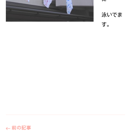
泳いでま
す。
前の記事