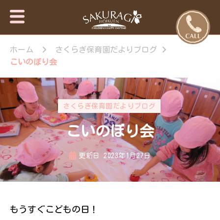
保育園・東
さくらぎ保育園
京日の出
ホーム
さくらぎ保育園だよりブログ
について · 園施
設のご案内 · 保
町・あきる
こいのぼり会
育目標 特長・
野市【さく
特色 · 入園のご
らぎ保育
案内 · 未就園児
園】
教室 · 園のいち
さくらぎ保育園だよりブログ
日 · 年間行事 ·
さくらぎ保育園
こいのぼり会
だより · さくら
ぎ保育園 。子
ども達はもちろ
更新日
2023年1月27日
ん私達大人も認
められ、認め合
う喜びを感じな
がら、 人と人
が繋がって生き
もうすぐこどもの日！
ていく大切さを