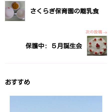
投
さくらぎ保育園の離乳食
稿
ナ
次の投稿
ビ
保護中: ５月誕生会
ゲ
ー
おすすめ
シ
ョ