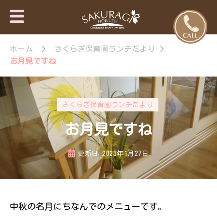
保育園・東
さくらぎ保育園
京日の出
ホーム
さくらぎ保育園ランチだより
について · 園施
設のご案内 · 保
町・あきる
お月見ですね
育目標 特長・
野市【さく
特色 · 入園のご
らぎ保育
案内 · 未就園児
園】
教室 · 園のいち
さくらぎ保育園ランチだより
日 · 年間行事 ·
さくらぎ保育園
お月見ですね
だより · さくら
ぎ保育園 。子
ども達はもちろ
更新日
2023年1月27日
ん私達大人も認
められ、認め合
う喜びを感じな
がら、 人と人
が繋がって生き
中秋の名月にちなんでのメニューです。
ていく大切さを