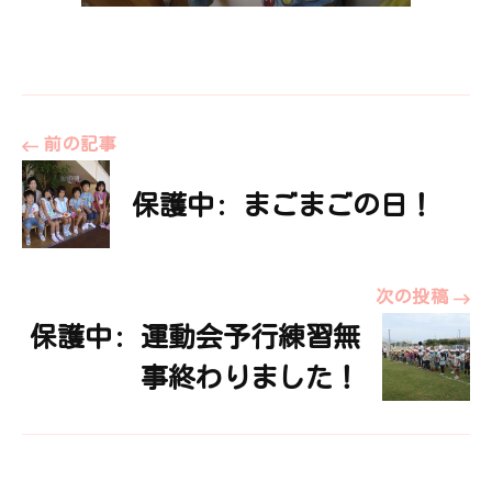
投
前の記事
保護中: まごまごの日！
稿
ナ
次の投稿
保護中: 運動会予行練習無
ビ
事終わりました！
ゲ