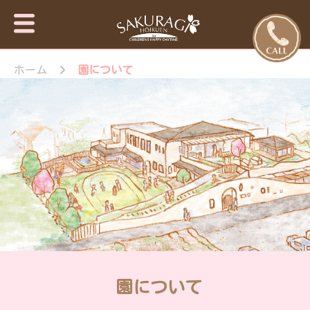
保育園・東
さくらぎ保育園
京日の出
ホーム
園について
について · 園施
設のご案内 · 保
町・あきる
育目標 特長・
野市【さく
特色 · 入園のご
らぎ保育
案内 · 未就園児
園】
教室 · 園のいち
日 · 年間行事 ·
さくらぎ保育園
だより · さくら
ぎ保育園 。子
ども達はもちろ
ん私達大人も認
められ、認め合
う喜びを感じな
がら、 人と人
園について
が繋がって生き
ていく大切さを